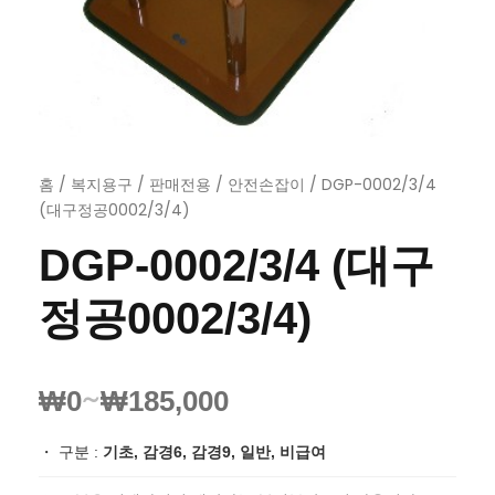
홈
/
복지용구
/
판매전용
/
안전손잡이
/ DGP-0002/3/4
(대구정공0002/3/4)
DGP-0002/3/4 (대구
정공0002/3/4)
~
₩
0
₩
185,000
・ 구분 :
기초, 감경6, 감경9, 일반, 비급여