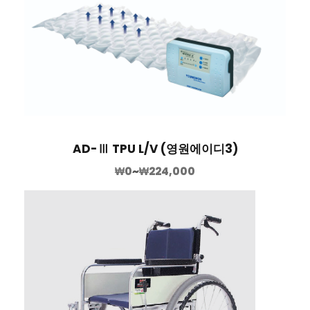
AD-Ⅲ TPU L/V (영원에이디3)
₩
0
~
₩
224,000